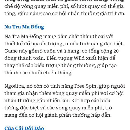
chế độ vòng quay miễn phí, số lượt quay có thể gia
tăng, giúp nâng cao cơ hội nhận thưởng giá trị hơn.
Na Tra Ma Đồng
Na Tra Ma Đồng mang đậm chất thần thoại với
thiết kế đồ họa ấn tượng, nhiều tính năng đặc biệt.
Game này gồm 5 cuộn và 3 hàng, có tổng cộng 20
dòng thanh toán. Biểu tượng Wild xuất hiện để
thay thế các biểu tượng thông thường, giúp tạo
thành các chuỗi chiến thắng.
Ngoài ra, nó còn có tính năng Free Spin, giúp người
tham gia nhận thêm vòng quay miễn phí với cơ hội
nhân thưởng gấp nhiều lần. Kết hợp các biểu
tượng đặc biệt và các vòng quay miễn phí, trò
mang đến cơ hội giành phần thưởng hấp dẫn.
Của Cải Dồi Dào