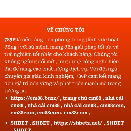
VỀ CHÚNG TÔI
789P
là nền tảng tiên phong trong [lĩnh vực hoạt
động] với sứ mệnh mang đến giải pháp tối ưu và
trải nghiệm tốt nhất cho khách hàng. Chúng tôi
không ngừng đổi mới, ứng dụng công nghệ hiện
đại để nâng cao chất lượng dịch vụ. Với đội ngũ
chuyên gia giàu kinh nghiệm, 789P cam kết mang
đến giá trị bền vững và phát triển mạnh mẽ trong
tương lai.
https://cm88.buzz/
,
trang chủ cm88
,
nhà cái
cm88
,
nhà cái cm88
,
nhà cái cm88
,
cm88com
,
cm88com
,
cm88com
,
cm88com
,
SHBET
,
SHBET
,
https://shbetz.net/
,
SHBET
,
SHBET
,