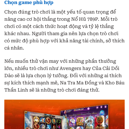
Chọn game phù hợp
Chọn đúng trò chơi là một yếu tố quan trọng để
nâng cao cơ hội thắng trong Nổ Hũ 789P. Mỗi trò
chơi có một cách thức hoạt động và tỷ lệ thắng
khác nhau. Người tham gia nên lựa chọn trò chơi
có mức độ phù hợp với khả năng tài chính, sở thích
cá nhân.
Nếu muốn thử vận may với những phần thưởng
lớn, nhiều trò chơi như Avengers hay Của Cải Dồi
Dào sẽ là lựa chọn lý tưởng. Đối với những ai thích
sự kích thích mạnh mẽ, Na Tra Ma Đồng và Kho Báu
Thần Linh sẽ là những trò chơi đáng thử.